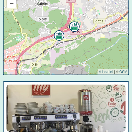
−
© Leaflet
|
©
OSM