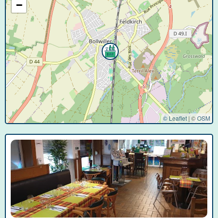
−
© Leaflet
|
©
OSM